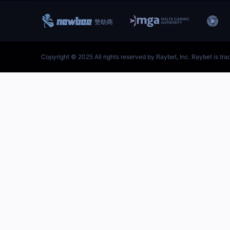
跳
至
内
容