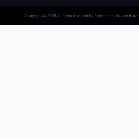
跳
至
内
容