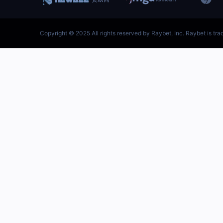
跳
至
内
容